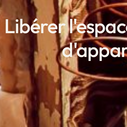
Libérer l'espac
d'appa