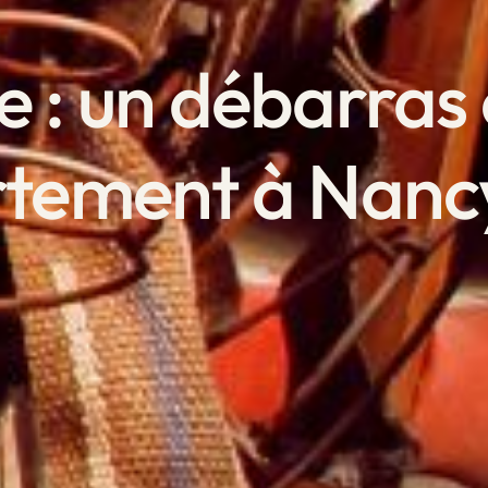
e : un débarras
rtement à Nanc