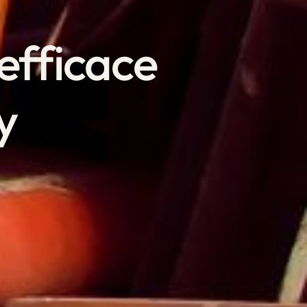
 efficace
y