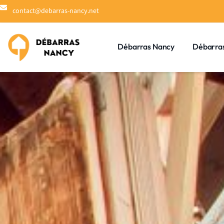
contact@debarras-nancy.net
Débarras Nancy
Débarra